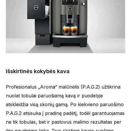
Išskirtinės kokybės kava
Profesionalus „Aroma“ malūnėlis (P.A.G.2) užtikrina
nuolat tobulai paruošiamą kavą ir puodelyje
Rūšių skaičius
10
atskleidžia visą skonių gamą. Po kiekvieno paruošimo
P.A.G.2 atsisuka į pradinę padėtį, todėl garantuojamas
ne tik tobulas, bet ir pastovus malimo rezultatas per
ilgą naudojimo laiką. Trys skirtingi kavos ruošimo