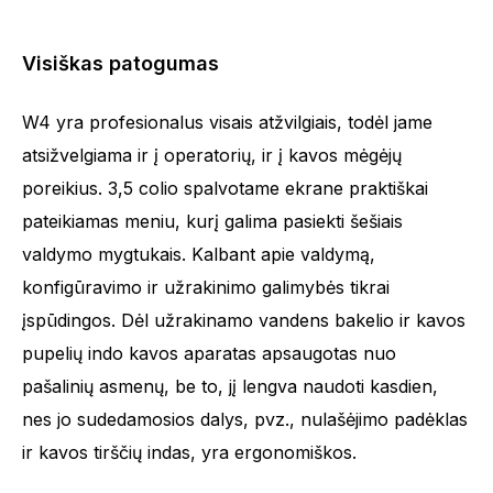
Visiškas patogumas
W4 yra profesionalus visais atžvilgiais, todėl jame
atsižvelgiama ir į operatorių, ir į kavos mėgėjų
poreikius. 3,5 colio spalvotame ekrane praktiškai
pateikiamas meniu, kurį galima pasiekti šešiais
valdymo mygtukais. Kalbant apie valdymą,
konfigūravimo ir užrakinimo galimybės tikrai
įspūdingos. Dėl užrakinamo vandens bakelio ir kavos
pupelių indo kavos aparatas apsaugotas nuo
pašalinių asmenų, be to, jį lengva naudoti kasdien,
nes jo sudedamosios dalys, pvz., nulašėjimo padėklas
ir kavos tirščių indas, yra ergonomiškos.