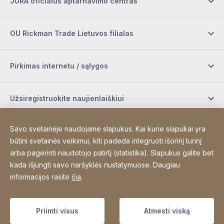
JURA oficialus aptarnavimo centras
OU Rickman Trade Lietuvos filialas
Pirkimas internetu / sąlygos
Užsiregistruokite naujienlaiškiui
Savo svetainėje naudojame slapukus. Kai kurie slapukai yra
Socialinė žiniasklaida
būtini svetainės veikimui, kiti padeda integruoti išorinį turinį
arba pagerinti naudotojo patirtį (statistika). Slapukus galite bet
kada išjungti savo naršyklės nustatymuose. Daugiau
Site Web
[Website information]
Padėkos
Sitemap
informacijos rasite
čia
.
Copyright © 2026
Priimti visus
Atmesti viską