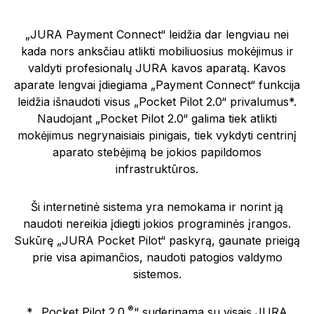
„JURA Payment Connect“ leidžia dar lengviau nei
kada nors anksčiau atlikti mobiliuosius mokėjimus ir
valdyti profesionalų JURA kavos aparatą. Kavos
aparate lengvai įdiegiama „Payment Connect“ funkcija
leidžia išnaudoti visus „Pocket Pilot 2.0“ privalumus*.
Naudojant „Pocket Pilot 2.0“ galima tiek atlikti
mokėjimus negrynaisiais pinigais, tiek vykdyti centrinį
aparato stebėjimą be jokios papildomos
infrastruktūros.
Ši internetinė sistema yra nemokama ir norint ją
naudoti nereikia įdiegti jokios programinės įrangos.
Sukūrę „JURA Pocket Pilot“ paskyrą, gaunate prieigą
prie visa apimančios, naudoti patogios valdymo
sistemos.
®
* „Pocket Pilot 2.0.
“ suderinama su visais JURA