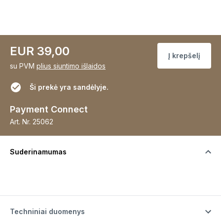
EUR 39,00
Į krepšelį
su PVM
plius siuntimo išlaidos
Ši prekė yra sandėlyje.
Payment Connect
Art. Nr.
25062
Suderinamumas
Techniniai duomenys