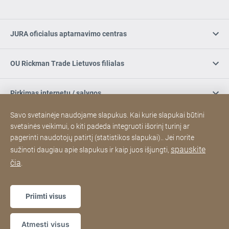
JURA oficialus aptarnavimo centras
OU Rickman Trade Lietuvos filialas
Pirkimas internetu / sąlygos
Savo svetainėje naudojame slapukus. Kai kurie slapukai būtini
Užsiregistruokite naujienlaiškiui
svetainės veikimui, o kiti padeda integruoti išorinį turinį ar
pagerinti naudotojų patirtį (statistikos slapukai).. Jei norite
spauskite
sužinoti daugiau apie slapukus ir kaip juos išjungti,
Socialinė žiniasklaida
čia
.
Padėkos
Sitemap
Interneto
[Website
Priimti visus
svetainė
information]
Copyright © 2026
Atmesti visus