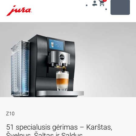
MENU
Pereiti
prie
turinio
Pereiti
prie
paieškos
Z10
51 specialusis gėrimas – Karštas,
Švelnus, Šaltas ir Saldus.