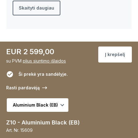
Skaityti daugiau
EUR 2 599,00
Į krepšelį
su PVM
plius siuntimo išlaidos
Ši prekė yra sandėlyje.
Rasti pardavėją
Pasirinkite variantą
Z10 - Aluminium Black (EB)
Art. Nr.
15609