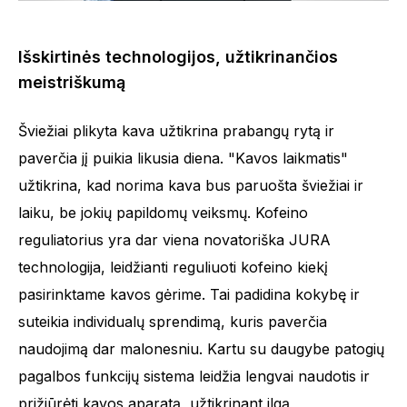
Išskirtinės technologijos, užtikrinančios
meistriškumą
Šviežiai plikyta kava užtikrina prabangų rytą ir
paverčia jį puikia likusia diena. "Kavos laikmatis"
užtikrina, kad norima kava bus paruošta šviežiai ir
laiku, be jokių papildomų veiksmų. Kofeino
reguliatorius yra dar viena novatoriška JURA
technologija, leidžianti reguliuoti kofeino kiekį
pasirinktame kavos gėrime. Tai padidina kokybę ir
suteikia individualų sprendimą, kuris paverčia
naudojimą dar malonesniu. Kartu su daugybe patogių
pagalbos funkcijų sistema leidžia lengvai naudotis ir
prižiūrėti kavos aparatą, užtikrinant ilgą