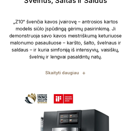
Švelnus, Šaltas ir Saldus
„Z10“ švenčia kavos įvairovę – antrosios kartos
modelis siūlo įspūdingą gėrimų pasirinkimą. Ji
demonstruoja savo kavos meistriškumą keturiuose
malonumo pasauliuose – karšto, šalto, švelnaus ir
saldaus – ir kuria simfoniją iš intensyvių, vaisiškų,
švelnių ir lengvai pasaldintų natų.
+
Skaityti daugiau