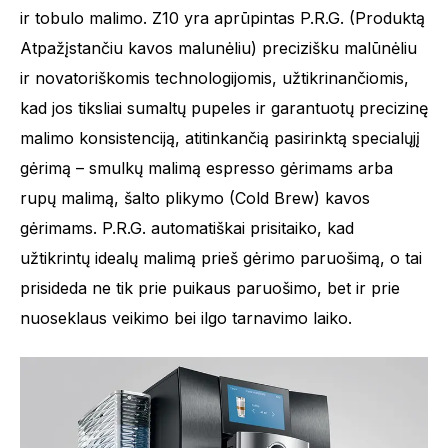
ir tobulo malimo. Z10 yra aprūpintas P.R.G. (Produktą
Atpažįstančiu kavos malunėliu) precizišku malūnėliu
ir novatoriškomis technologijomis, užtikrinančiomis,
kad jos tiksliai sumaltų pupeles ir garantuotų precizinę
malimo konsistenciją, atitinkančią pasirinktą specialųjį
gėrimą – smulkų malimą espresso gėrimams arba
rupų malimą, šalto plikymo (Cold Brew) kavos
gėrimams. P.R.G. automatiškai prisitaiko, kad
užtikrintų idealų malimą prieš gėrimo paruošimą, o tai
prisideda ne tik prie puikaus paruošimo, bet ir prie
nuoseklaus veikimo bei ilgo tarnavimo laiko.