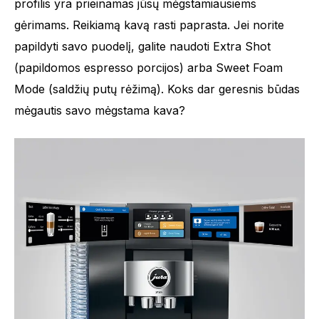
profilis yra prieinamas jūsų mėgstamiausiems
gėrimams. Reikiamą kavą rasti paprasta. Jei norite
papildyti savo puodelį, galite naudoti Extra Shot
(papildomos espresso porcijos) arba Sweet Foam
Mode (saldžių putų rėžimą). Koks dar geresnis būdas
mėgautis savo mėgstama kava?
Rūšių skaičius
51