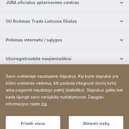
JURA oficialus aptarnavimo centras
OU Rickman Trade Lietuvos filialas
Pirkimas internetu / sąlygos
Užsiregistruokite naujienlaiškiui
Savo svetainėje naudojame slapukus. Kai kurie slapukai yra
Socialinė žiniasklaida
būtini svetainės veikimui, kiti padeda integruoti išorinį turinį
arba pagerinti naudotojo patirtį (statistika). Slapukus galite bet
kada išjungti savo naršyklės nustatymuose. Daugiau
Site Web
[Website information]
Padėkos
Sitemap
informacijos rasite
čia
.
Copyright © 2026
Priimti visus
Atmesti viską