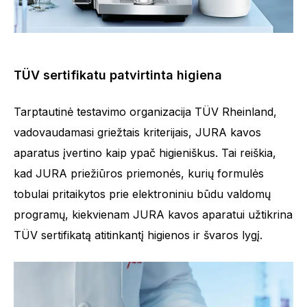
TÜV sertifikatu patvirtinta higiena
Tarptautinė testavimo organizacija TÜV Rheinland,
vadovaudamasi griežtais kriterijais, JURA kavos
aparatus įvertino kaip ypač higieniškus. Tai reiškia,
kad JURA priežiūros priemonės, kurių formulės
tobulai pritaikytos prie elektroniniu būdu valdomų
programų, kiekvienam JURA kavos aparatui užtikrina
TÜV sertifikatą atitinkantį higienos ir švaros lygį.