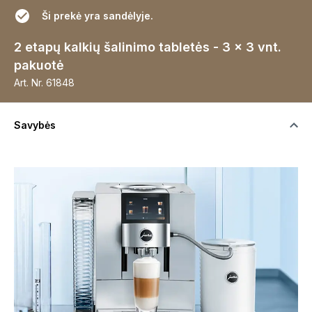
Ši prekė yra sandėlyje.
2 etapų kalkių šalinimo tabletės - 3 x 3 vnt.
pakuotė
Art. Nr.
61848
Savybės