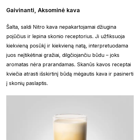
Gaivinanti, Aksominė kava
Šalta, saldi Nitro kava nepakartojamai džiugina
pojūčius ir lepina skonio receptorius. Ji užfiksuoja
kiekvieną posūkį ir kiekvieną natą, interpretuodama
juos neįtikėtinai gražiai, dilgčiojančiu būdu – joks
aromatas nėra prarandamas. Skanūs kavos receptai
kviečia atrasti išskirtinį būdą mėgautis kava ir pasinerti
į skonių paslaptis.