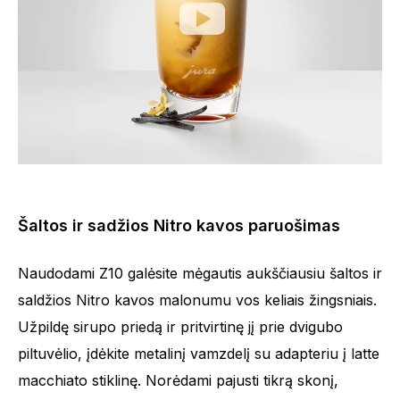
Šaltos ir sadžios Nitro kavos paruošimas
Naudodami Z10 galėsite mėgautis aukščiausiu šaltos ir
saldžios Nitro kavos malonumu vos keliais žingsniais.
Užpildę sirupo priedą ir pritvirtinę jį prie dvigubo
piltuvėlio, įdėkite metalinį vamzdelį su adapteriu į latte
macchiato stiklinę. Norėdami pajusti tikrą skonį,