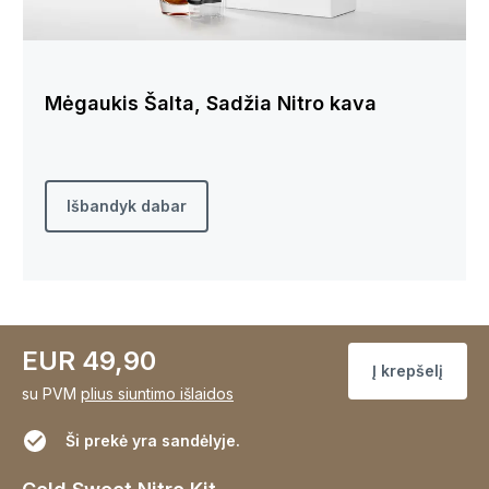
Mėgaukis Šalta, Sadžia Nitro kava
Išbandyk dabar
EUR 49,90
Į krepšelį
su PVM
plius siuntimo išlaidos
Ši prekė yra sandėlyje.