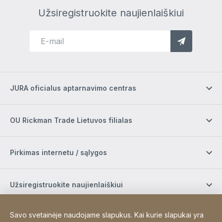
Užsiregistruokite naujienlaiškiui
JURA oficialus aptarnavimo centras
OU Rickman Trade Lietuvos filialas
Pirkimas internetu / sąlygos
Užsiregistruokite naujienlaiškiui
Savo svetainėje naudojame slapukus. Kai kurie slapukai yra
Socialinė žiniasklaida