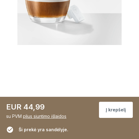
EUR 44,99
Į krepšelį
su PVM
plius siuntimo išlaidos
Ši prekė yra sandėlyje.