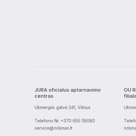
JURA oficialus aptarnavimo
OU R
centras
filial
Ukmergės gatvė 241, Vilnius
Ukmer
Telefono Nr.
+370 655 08080
Telef
service@rickman.lt
rickm