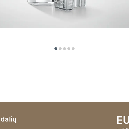
EU
 dalių