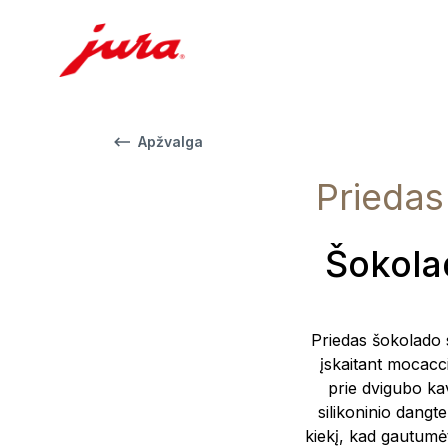
Apžvalga
Priedas
Šokola
Priedas šokolado s
įskaitant mocacci
prie dvigubo ka
silikoninio dangt
kiekį, kad gautumė