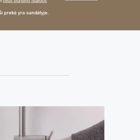
M
plius siuntimo išlaidos
Ši prekė yra sandėlyje.