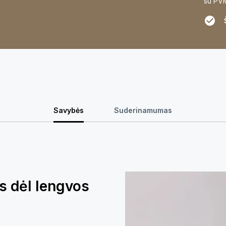
su PV
Savybės
Suderinamumas
 dėl lengvos