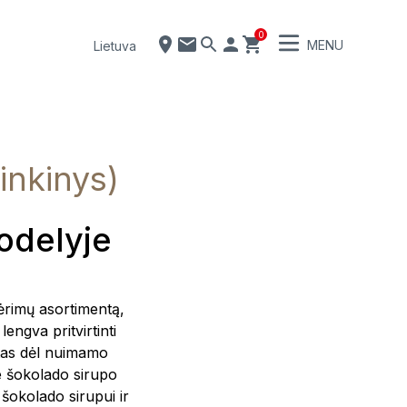
0
MENU
Lietuva
inkinys)
odelyje
gėrimų asortimentą,
engva pritvirtinti
stas dėl nuimamo
te šokolado sirupo
šokolado sirupui ir