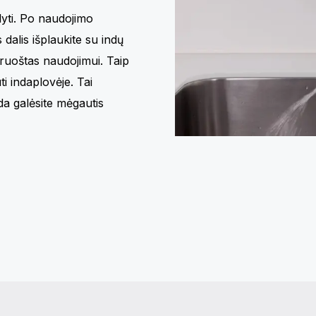
lyti. Po naudojimo
 dalis išplaukite su indų
 paruoštas naudojimui. Taip
i indaplovėje. Tai
da galėsite mėgautis