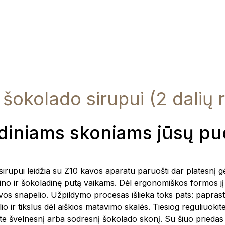
 šokolado sirupui (2 dalių r
diniams skoniams jūsų pu
irupui leidžia su Z10 kavos aparatu paruošti dar platesnį 
no ir šokoladinę putą vaikams. Dėl ergonomiškos formos jį l
vos snapelio. Užpildymo procesas išlieka toks pats: papra
elio ir tikslus dėl aiškios matavimo skalės. Tiesiog reguliuoki
te švelnesnį arba sodresnį šokolado skonį. Su šiuo priedas 