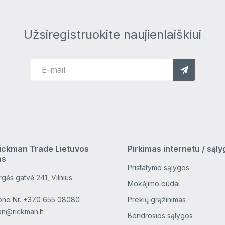
Užsiregistruokite naujienlaiškiui
ickman Trade Lietuvos
Pirkimas internetu / sąl
as
Pristatymo sąlygos
gės gatvė 241, Vilnius
Mokėjimo būdai
ono Nr.
+370 655 08080
Prekių grąžinimas
an@rickman.lt
Bendrosios sąlygos