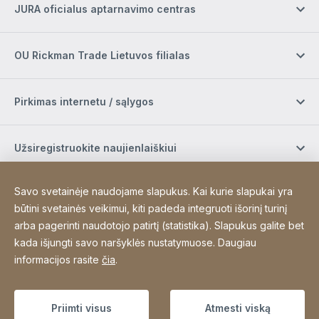
JURA oficialus aptarnavimo centras
OU Rickman Trade Lietuvos filialas
Pirkimas internetu / sąlygos
Užsiregistruokite naujienlaiškiui
Savo svetainėje naudojame slapukus. Kai kurie slapukai yra
Socialinė žiniasklaida
būtini svetainės veikimui, kiti padeda integruoti išorinį turinį
arba pagerinti naudotojo patirtį (statistika). Slapukus galite bet
kada išjungti savo naršyklės nustatymuose. Daugiau
Site Web
[Website information]
Padėkos
Sitemap
informacijos rasite
čia
.
Copyright © 2026
Priimti visus
Atmesti viską