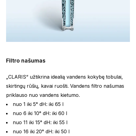
Filtro našumas
„CLARIS“ užtikrina idealią vandens kokybę tobulai,
skirtingų rūšių, kavai ruošti. Vandens filtro našumas
priklauso nuo vandens kietumo.
nuo 1 iki 5° dH: iki 65 l
nuo 6 iki 10° dH: iki 60 l
nuo 11 iki 15° dH: iki 55 l
nuo 16 iki 20° dH: iki 50 l