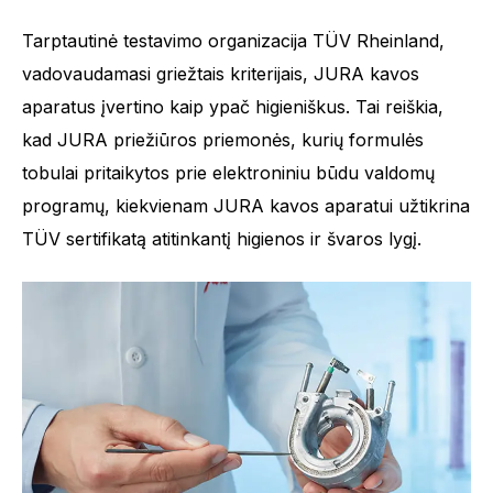
Tarptautinė testavimo organizacija TÜV Rheinland,
vadovaudamasi griežtais kriterijais, JURA kavos
aparatus įvertino kaip ypač higieniškus. Tai reiškia,
kad JURA priežiūros priemonės, kurių formulės
tobulai pritaikytos prie elektroniniu būdu valdomų
programų, kiekvienam JURA kavos aparatui užtikrina
TÜV sertifikatą atitinkantį higienos ir švaros lygį.