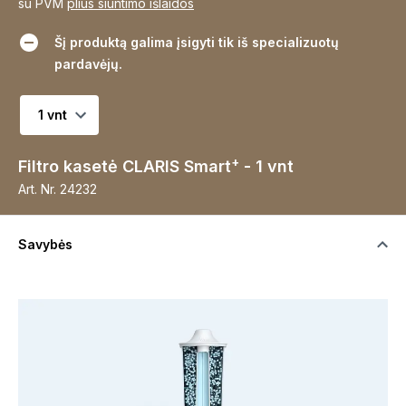
su PVM
plius siuntimo išlaidos
Šį produktą galima įsigyti tik iš specializuotų
pardavėjų.
Pasirinkite variantą
+
Filtro kasetė CLARIS Smart
- 1 vnt
Art. Nr.
24232
Savybės