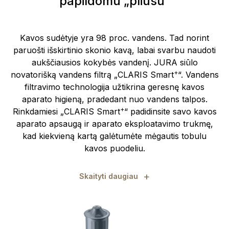
papildomu „pliusu“
Kavos sudėtyje yra 98 proc. vandens. Tad norint
paruošti išskirtinio skonio kavą, labai svarbu naudoti
aukščiausios kokybės vandenį. JURA siūlo
+
novatorišką vandens filtrą „CLARIS Smart
“. Vandens
filtravimo technologija užtikrina geresnę kavos
aparato higieną, pradedant nuo vandens talpos.
+
Rinkdamiesi „CLARIS Smart
“ padidinsite savo kavos
aparato apsaugą ir aparato eksploatavimo trukmę,
kad kiekvieną kartą galėtumėte mėgautis tobulu
kavos puodeliu.
+
Skaityti daugiau