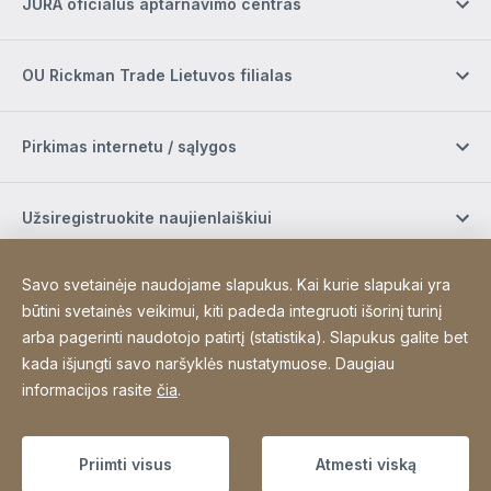
JURA oficialus aptarnavimo centras
OU Rickman Trade Lietuvos filialas
Pirkimas internetu / sąlygos
Užsiregistruokite naujienlaiškiui
Savo svetainėje naudojame slapukus. Kai kurie slapukai yra
Socialinė žiniasklaida
būtini svetainės veikimui, kiti padeda integruoti išorinį turinį
arba pagerinti naudotojo patirtį (statistika). Slapukus galite bet
kada išjungti savo naršyklės nustatymuose. Daugiau
Site Web
[Website information]
Padėkos
Sitemap
informacijos rasite
čia
.
Copyright © 2026
Priimti visus
Atmesti viską