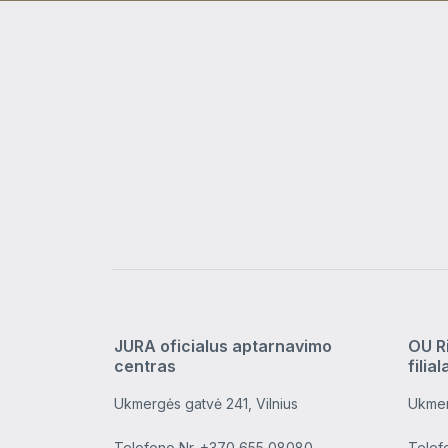
JURA oficialus aptarnavimo
OU R
centras
filial
Ukmergės gatvė 241, Vilnius
Ukmer
Telefono Nr.
+370 655 08080
Telef