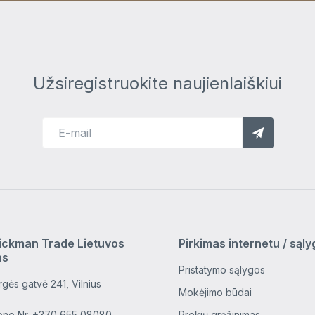
Užsiregistruokite naujienlaiškiui
ickman Trade Lietuvos
Pirkimas internetu / sąl
as
Pristatymo sąlygos
gės gatvė 241, Vilnius
Mokėjimo būdai
ono Nr.
+370 655 08080
Prekių grąžinimas