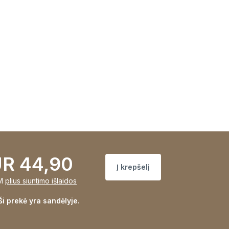
R 44,90
Į krepšelį
M
plius siuntimo išlaidos
Ši prekė yra sandėlyje.