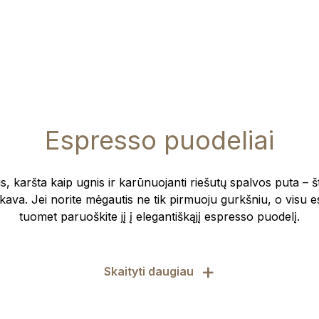
Espresso puodeliai
, karšta kaip ugnis ir karūnuojanti riešutų spalvos puta – št
 kava. Jei norite mėgautis ne tik pirmuoju gurkšniu, o visu 
tuomet paruoškite jį į elegantiškąjį espresso puodelį.
+
Skaityti daugiau