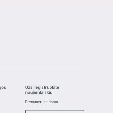
ygos
Užsiregistruokite
naujienlaiškiui
Prenumeruoti dabar