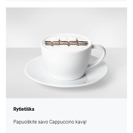
daugiau
informacijos
Rytietiška
Papuoškite savo Cappuccino kavą!