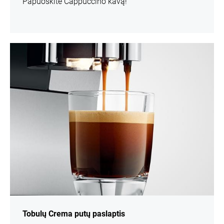
Papuoškite Cappuccino kavą!
daugiau
informacijos
Tobulų Crema putų paslaptis