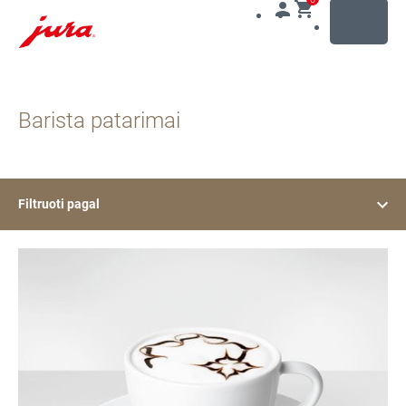
MENU
Pereiti
prie
Barista patarimai
turinio
Pereiti
prie
paieškos
Filtruoti pagal
daugiau
informacijos