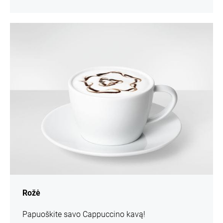
daugiau
informacijos
Rožė
Papuoškite savo Cappuccino kavą!