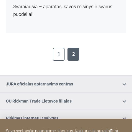
Svarbiausia – aparatas, kavos mišinys ir švarūs
puodeliai.
1
2
JURA oficialus aptarnavimo centras
OU Rickman Trade Lietuvos filialas
Pirkimas internetu / sąlygos
Savo svetainėje naudojame slapukus. Kai kurie slapukai būtini