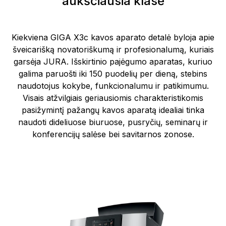
aukščiausia klasė
Kiekviena GIGA X3c kavos aparato detalė byloja apie
šveicarišką novatoriškumą ir profesionalumą, kuriais
garsėja JURA. Išskirtinio pajėgumo aparatas, kuriuo
galima paruošti iki 150 puodelių per dieną, stebins
naudotojus kokybe, funkcionalumu ir patikimumu.
Visais atžvilgiais geriausiomis charakteristikomis
pasižymintį pažangų kavos aparatą idealiai tinka
naudoti dideliuose biuruose, pusryčių, seminarų ir
konferencijų salėse bei savitarnos zonose.