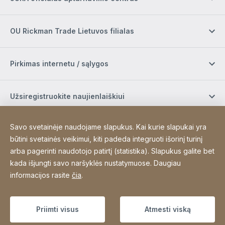
OU Rickman Trade Lietuvos filialas
Pirkimas internetu / sąlygos
Užsiregistruokite naujienlaiškiui
Savo svetainėje naudojame slapukus. Kai kurie slapukai yra
Socialinė žiniasklaida
būtini svetainės veikimui, kiti padeda integruoti išorinį turinį
arba pagerinti naudotojo patirtį (statistika). Slapukus galite bet
kada išjungti savo naršyklės nustatymuose. Daugiau
Site Web
[Website information]
Padėkos
Sitemap
informacijos rasite
čia
.
Copyright © 2026
Priimti visus
Atmesti viską