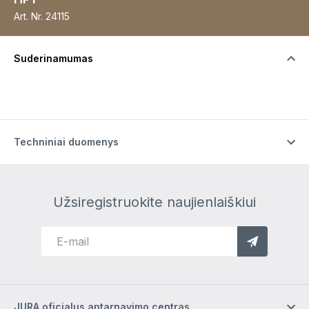
Art. Nr.
24115
Suderinamumas
Techniniai duomenys
Užsiregistruokite naujienlaiškiui
JURA oficialus aptarnavimo centras