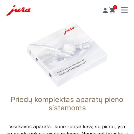
0
MENU
Priedų komplektas aparatų pieno
sistemoms
Visi kavos aparatai, kurie ruošia kavą su pienu, yra
su priedų rinkiniu pieno sistemai. Naudojant įprastai, jį