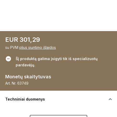
EUR 301,29
su PVM
plius siuntimo išlaidos
Šį produktą galima įsigyti tik iš specializuotų
pardavėjų.
Monetų skaitytuvas
Art. Nr.
63749
Techniniai duomenys