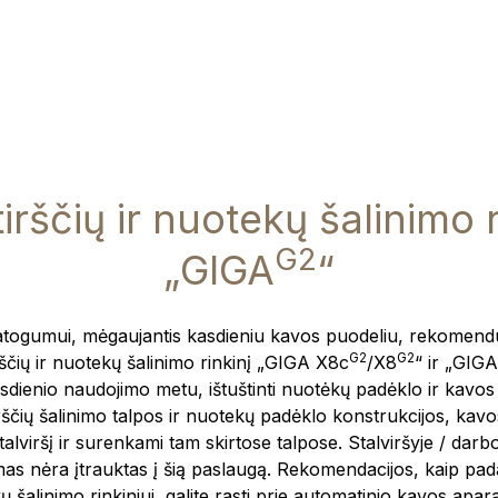
irščių ir nuotekų šalinimo 
G2
„GIGA
“
togumui, mėgaujantis kasdieniu kavos puodeliu, rekomend
G2
G2
rščių ir nuotekų šalinimo rinkinį „GIGA X8c
/X8
“ ir „GIG
sdienio naudojimo metu, ištuštinti nuotėkų padėklo ir kavos t
rščių šalinimo talpos ir nuotekų padėklo konstrukcijos, kavos
lviršį ir surenkami tam skirtose talpose. Stalviršyje / darbo
mas nėra įtrauktas į šią paslaugą. Rekomendacijos, kaip pa
kų šalinimo rinkiniui, galite rasti prie automatinio kavos apa