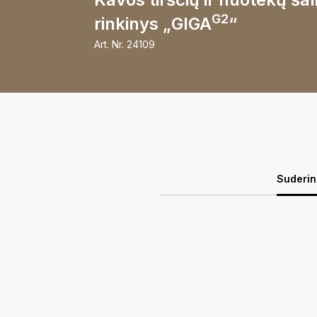
G2
rinkinys „GIGA
“
Art. Nr.
24109
Suderi