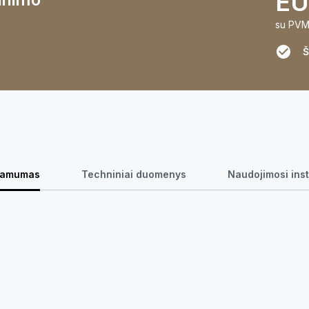
EU
su PV
Š
namumas
Techniniai duomenys
Naudojimosi inst