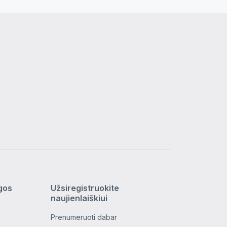
ygos
Užsiregistruokite
naujienlaiškiui
Prenumeruoti dabar