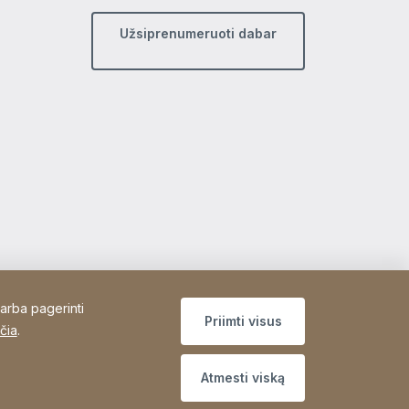
Užsiprenumeruoti dabar
 arba pagerinti
Priimti visus
čia
.
Atmesti viską
Site Web
[Website information]
Padėkos
Sitemap