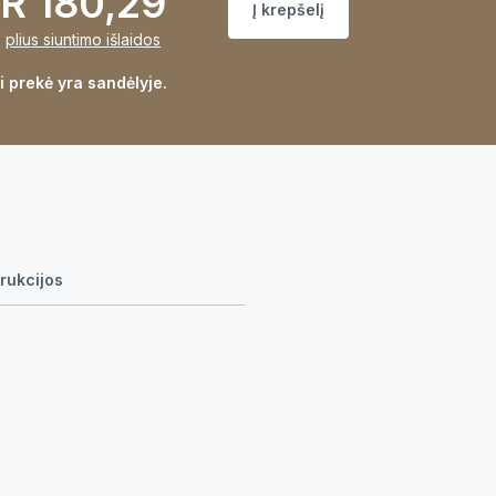
R 180,29
Į krepšelį
M
plius siuntimo išlaidos
i prekė yra sandėlyje.
rukcijos