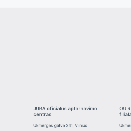
JURA oficialus aptarnavimo
OU R
centras
filial
Ukmergės gatvė 241, Vilnius
Ukmer