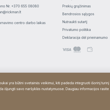
ono Nr.
+370 655 08080
Prekių grąžinimas
an@rickman.lt
Bendrosios sąlygos
Nutraukti sutartį
arnavimo centro darbo laikas
Privatumo politika
Deklaracija dėl prieinamumo
ai yra būtini svetainės veikimui, kiti padeda integruoti išorinį turinį
kada išjungti savo naršyklės nustatymuose. Daugiau informacijos rasite