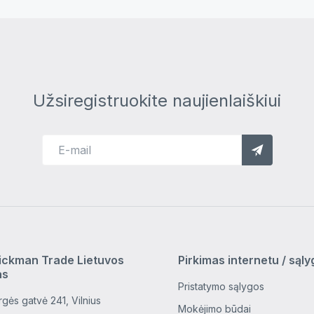
Užsiregistruokite naujienlaiškiui
ickman Trade Lietuvos
Pirkimas internetu / sąl
as
Pristatymo sąlygos
gės gatvė 241, Vilnius
Mokėjimo būdai