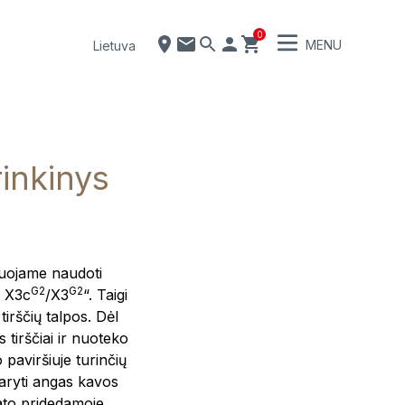
0
MENU
Lietuva
rinkinys
uojame naudoti
G2
G2
A X3c
/X3
“. Taigi
irščių talpos. Dėl
 tirščiai ir nuoteko
 paviršiuje turinčių
daryti angas kavos
rato pridedamoje