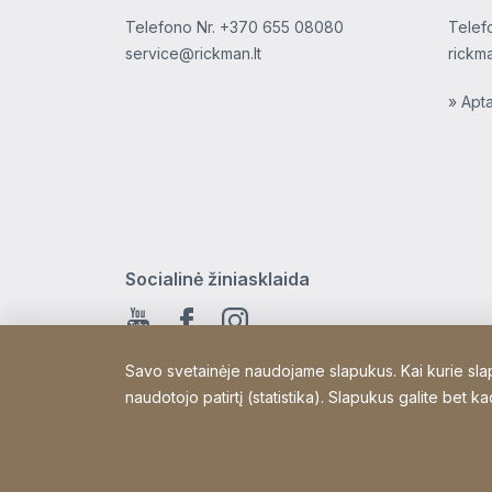
Telefono Nr.
+370 655 08080
Telef
service@rickman.lt
rickm
» Apt
Socialinė žiniasklaida
Youtube
Facebook
Instagram
Savo svetainėje naudojame slapukus. Kai kurie slapuk
naudotojo patirtį (statistika). Slapukus galite bet 
Copyright © 2026