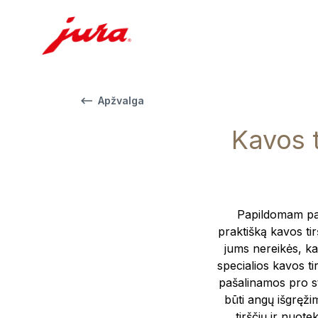
Apžvalga
Kavos t
Papildomam pa
praktišką kavos ti
jums nereikės, ka
specialios kavos ti
pašalinamos pro sta
būti angų išgręži
tirščių ir nuote