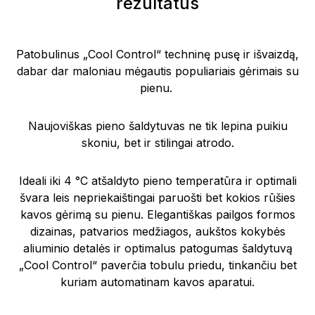
rezultatus
Patobulinus „Cool Control“ techninę pusę ir išvaizdą,
dabar dar maloniau mėgautis populiariais gėrimais su
pienu.
Naujoviškas pieno šaldytuvas ne tik lepina puikiu
skoniu, bet ir stilingai atrodo.
Ideali iki 4 °C atšaldyto pieno temperatūra ir optimali
švara leis nepriekaištingai paruošti bet kokios rūšies
kavos gėrimą su pienu. Elegantiškas pailgos formos
dizainas, patvarios medžiagos, aukštos kokybės
aliuminio detalės ir optimalus patogumas šaldytuvą
„Cool Control“ paverčia tobulu priedu, tinkančiu bet
kuriam automatinam kavos aparatui.