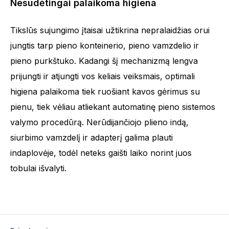
Nesudėtingai palaikoma higiena
Tikslūs sujungimo įtaisai užtikrina nepralaidžias orui
jungtis tarp pieno konteinerio, pieno vamzdelio ir
pieno purkštuko. Kadangi šį mechanizmą lengva
prijungti ir atjungti vos keliais veiksmais, optimali
higiena palaikoma tiek ruošiant kavos gėrimus su
pienu, tiek vėliau atliekant automatinę pieno sistemos
valymo procedūrą. Nerūdijančiojo plieno indą,
siurbimo vamzdelį ir adapterį galima plauti
indaplovėje, todėl neteks gaišti laiko norint juos
tobulai išvalyti.