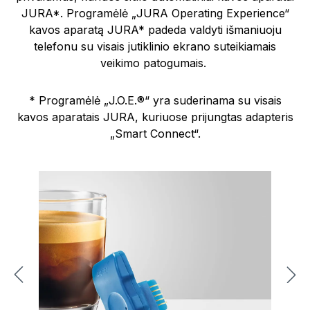
JURA*. Programėlė „JURA Operating Experience“
kavos aparatą JURA* padeda valdyti išmaniuoju
telefonu su visais jutiklinio ekrano suteikiamais
veikimo patogumais.
* Programėlė „J.O.E.®“ yra suderinama su visais
kavos aparatais JURA, kuriuose prijungtas adapteris
„Smart Connect“.