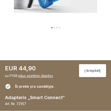
EUR 44,90
Į krepšelį
su PVM
plius siuntimo išlaidos
Ši prekė yra sandėlyje.
Adapteris „Smart Connect“
Art. Nr.
72167