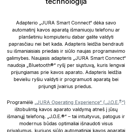
technologija
Adapterio „JURA Smart Connect“ dėka savo
automatinį kavos aparatą išmaniuoju telefonu ar
planšetiniu kompiuteriu dabar galite valdyti
paprasčiau nei bet kada. Adapteris leidžia bendrauti
su išmaniaisiais priedais ir siūlo naujas programavimo
galimybes. Naujasis adapteris „JURA Smart Connect“
naudoja „Bluetooth®“ ryšį per siųstuvą, kuris lengvai
prijungiamas prie kavos aparato. Adapteris leidžia
bevieliu ryšiu valdyti ir programuoti aparatą bei
prijungti įvairius priedus.
®
Programėlė
„JURA Operating Experience“ („J.O.E.
“)
ištobulintą kavos aparato valdymą atneš į jūsų
išmanųjį telefoną. „J.O.E.®“ – tai intuityvus, patogus ir
modernus būdas optimaliai išnaudoti visus
privalumus, kuriuos siūlo automatiniai kavos aparatai