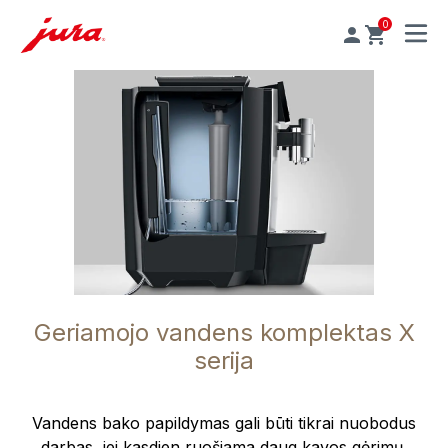
0
MENU
Geriamojo vandens komplektas X
serija
Vandens bako papildymas gali būti tikrai nuobodus
darbas, jei kasdien ruošiama daug kavos gėrimų.