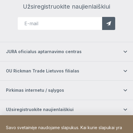
Užsiregistruokite naujienlaiškiui
JURA oficialus aptarnavimo centras
OU Rickman Trade Lietuvos filialas
Pirkimas internetu / sąlygos
Užsiregistruokite naujienlaiškiui
Savo svetainėje naudojame slapukus. Kai kurie slapukai yra
Socialinė žiniasklaida