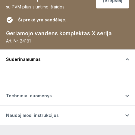
Į krepšelį
su PVM
plius siuntimo išlaidos
Ši prekė yra sandėlyje.
Geriamojo vandens komplektas X serija
Art. Nr.
24181
Suderinamumas
Techniniai duomenys
Naudojimosi instrukcijos