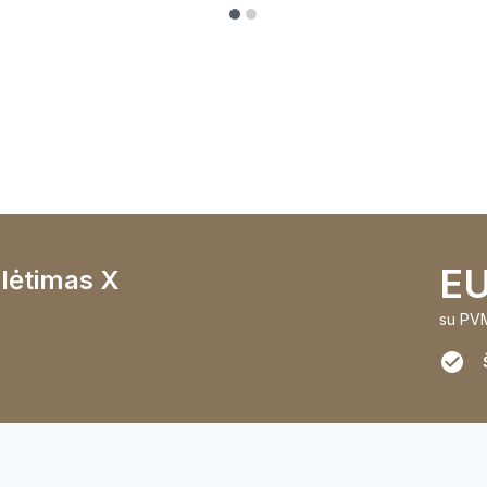
EU
plėtimas X
su PV