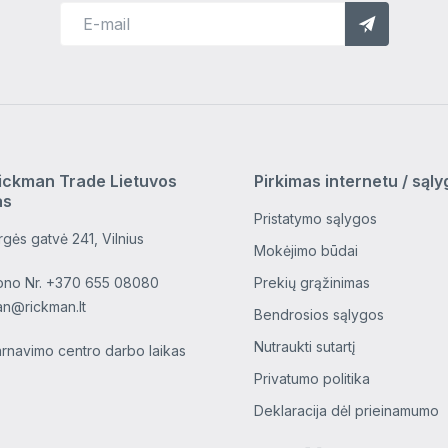
ickman Trade Lietuvos
Pirkimas internetu / sąl
as
Pristatymo sąlygos
gės gatvė 241, Vilnius
Mokėjimo būdai
ono Nr.
+370 655 08080
Prekių grąžinimas
an@rickman.lt
Bendrosios sąlygos
Nutraukti sutartį
arnavimo centro darbo laikas
Privatumo politika
Deklaracija dėl prieinamumo