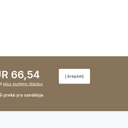
R 66,54
Į krepšelį
M
plius siuntimo išlaidos
Ši prekė yra sandėlyje.