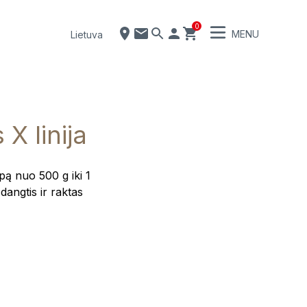
0
MENU
Lietuva
X linija
pą nuo 500 g iki 1
dangtis ir raktas