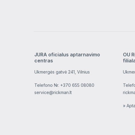
JURA oficialus aptarnavimo
OU R
centras
filial
Ukmergės gatvė 241, Vilnius
Ukmer
Telefono Nr.
+370 655 08080
Telef
service@rickman.lt
rickm
» Apt