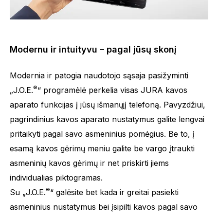
Modernu ir intuityvu – pagal jūsų skonį
Modernia ir patogia naudotojo sąsaja pasižyminti
®
„J.O.E.
“ programėlė perkelia visas JURA kavos
aparato funkcijas į jūsų išmanųjį telefoną. Pavyzdžiui,
pagrindinius kavos aparato nustatymus galite lengvai
pritaikyti pagal savo asmeninius pomėgius. Be to, į
esamą kavos gėrimų meniu galite be vargo įtraukti
asmeninių kavos gėrimų ir net priskirti jiems
individualias piktogramas.
®
Su „J.O.E.
“ galėsite bet kada ir greitai pasiekti
asmeninius nustatymus bei įsipilti kavos pagal savo