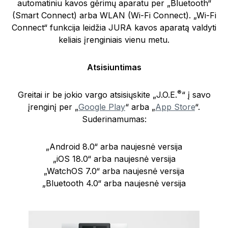
automatiniu kavos gėrimų aparatu per „Bluetooth“
(Smart Connect) arba WLAN (Wi-Fi Connect). „Wi-Fi
Connect“ funkcija leidžia JURA kavos aparatą valdyti
keliais įrenginiais vienu metu.
Atsisiuntimas
®
Greitai ir be jokio vargo atsisiųskite „J.O.E.
“ į savo
įrenginį per „
Google Play
“ arba „
App Store
“.
Suderinamumas:
„Android 8.0“ arba naujesnė versija
„iOS 18.0“ arba naujesnė versija
„WatchOS 7.0“ arba naujesnė versija
„Bluetooth 4.0“ arba naujesnė versija