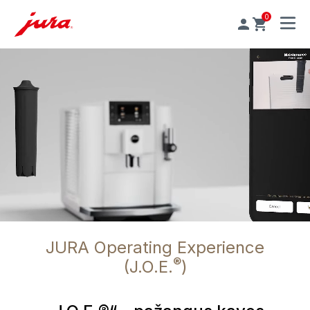
0
MENU
JURA Operating Experience
®
(J.O.E.
)