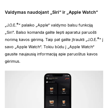
Valdymas naudojant „Siri“ ir „Apple Watch“
®
„J.O.E.
“ palaiko „Apple“ valdymo balsu funkciją
„Siri“. Balso komanda galite liepti aparatui paruošti
®
norimą kavos gėrimą. Taip pat galite įtraukti „J.O.E.
“ į
savo „Apple Watch“. Tokiu būdu į „Apple Watch“
gausite naujausią informaciją apie paruoštus kavos
gėrimus.