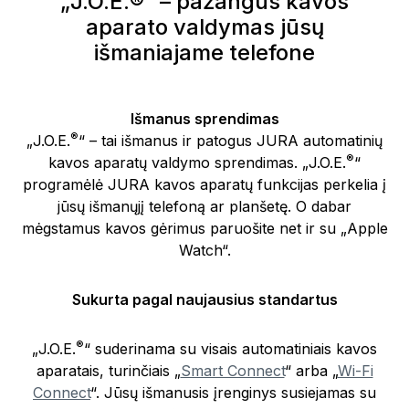
„J.O.E.®“ – pažangus kavos
aparato valdymas jūsų
išmaniajame telefone
Išmanus sprendimas
®
„J.O.E.
“ – tai išmanus ir patogus JURA automatinių
®
kavos aparatų valdymo sprendimas. „J.O.E.
“
programėlė JURA kavos aparatų funkcijas perkelia į
jūsų išmanųjį telefoną ar planšetę. O dabar
mėgstamus kavos gėrimus paruošite net ir su „Apple
Watch“.
Sukurta pagal naujausius standartus
®
„J.O.E.
“ suderinama su visais automatiniais kavos
aparatais, turinčiais „
Smart Connect
“ arba „
Wi-Fi
Connect
“. Jūsų išmanusis įrenginys susiejamas su