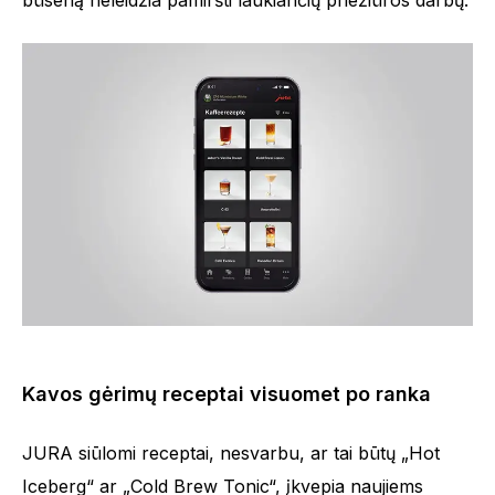
būseną neleidžia pamiršti laukiančių priežiūros darbų.
Kavos gėrimų receptai visuomet po ranka
JURA siūlomi receptai, nesvarbu, ar tai būtų „Hot
Iceberg“ ar „Cold Brew Tonic“, įkvepia naujiems