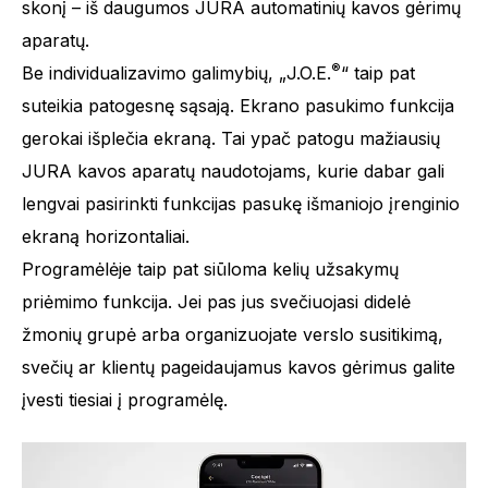
skonį – iš daugumos JURA automatinių kavos gėrimų
aparatų.
®
Be individualizavimo galimybių, „J.O.E.
“ taip pat
suteikia patogesnę sąsają. Ekrano pasukimo funkcija
gerokai išplečia ekraną. Tai ypač patogu mažiausių
JURA kavos aparatų naudotojams, kurie dabar gali
lengvai pasirinkti funkcijas pasukę išmaniojo įrenginio
ekraną horizontaliai.
Programėlėje taip pat siūloma kelių užsakymų
priėmimo funkcija. Jei pas jus svečiuojasi didelė
žmonių grupė arba organizuojate verslo susitikimą,
svečių ar klientų pageidaujamus kavos gėrimus galite
įvesti tiesiai į programėlę.