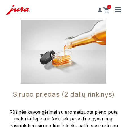
0
MENU
Sirupo priedas (2 dalių rinkinys)
Rūšinės kavos gėrimai su aromatizuota pieno puta
maloniai lepina ir šiek tiek pasaldina gyvenimą.
Pasirinkdami sirupo tipą ir kiekį, galite susikurti sau