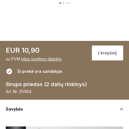
EUR 10,90
Į krepšelį
su PVM
plius siuntimo išlaidos
Ši prekė yra sandėlyje.
Sirupo priedas (2 dalių rinkinys)
Art. Nr.
25064
Savybės