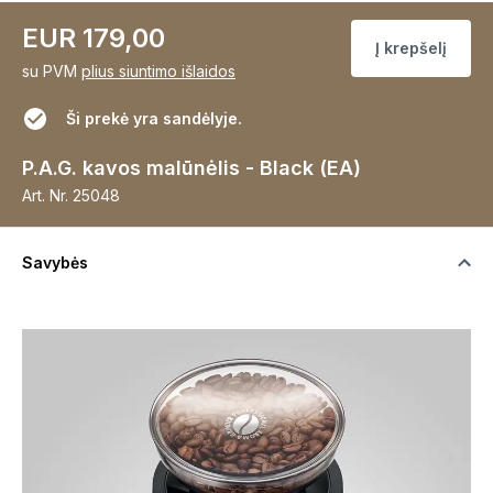
EUR 179,00
Į krepšelį
su PVM
plius siuntimo išlaidos
Ši prekė yra sandėlyje.
P.A.G. kavos malūnėlis - Black (EA)
Art. Nr.
25048
Savybės