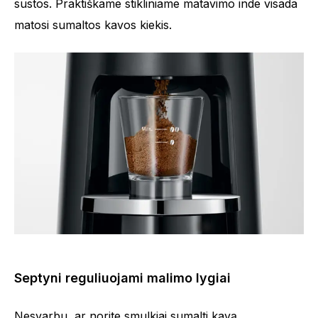
sustos. Praktiškame stikliniame matavimo inde visada
matosi sumaltos kavos kiekis.
Septyni reguliuojami malimo lygiai
Nesvarbu, ar norite smulkiai sumalti kavą