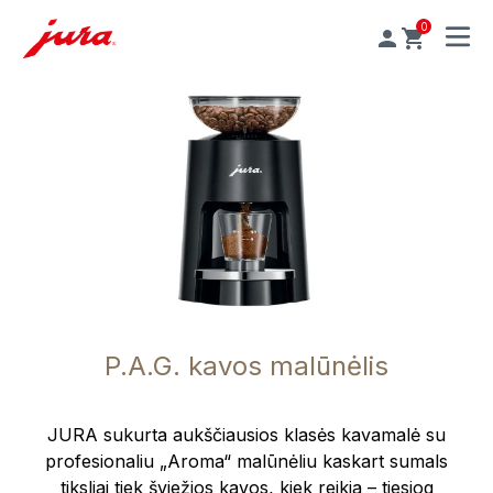
0
MENU
P.A.G. kavos malūnėlis
JURA sukurta aukščiausios klasės kavamalė su
profesionaliu „Aroma“ malūnėliu kaskart sumals
tiksliai tiek šviežios kavos, kiek reikia – tiesiog