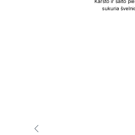
Karšto ir šalto pi
sukuria švelni