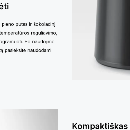
ėti
i pieno putas ir šokoladinį
 temperatūros reguliavimo,
rogramuoti. Po naudojimo
atą pasieksite naudodami
Kompaktiškas d