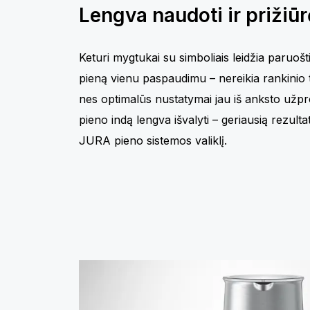
Lengva naudoti ir prižiūr
Keturi mygtukai su simboliais leidžia paruošt
pieną vienu paspaudimu – nereikia rankinio
nes optimalūs nustatymai jau iš anksto užp
pieno indą lengva išvalyti – geriausią rezult
JURA pieno sistemos valiklį.