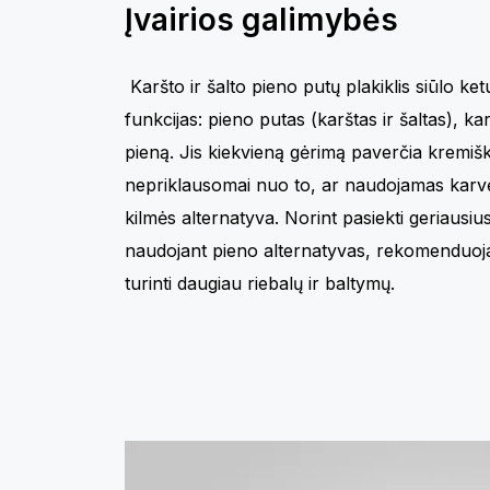
Įvairios galimybės
Karšto ir šalto pieno putų plakiklis siūlo ke
funkcijas: pieno putas (karštas ir šaltas), ka
pieną. Jis kiekvieną gėrimą paverčia kremišk
nepriklausomai nuo to, ar naudojamas karvė
kilmės alternatyva. Norint pasiekti geriausiu
naudojant pieno alternatyvas, rekomenduojam
turinti daugiau riebalų ir baltymų.