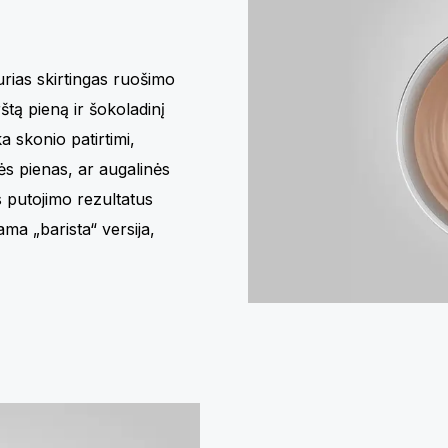
turias skirtingas ruošimo
rštą pieną ir šokoladinį
a skonio patirtimi,
s pienas, ar augalinės
s putojimo rezultatus
a „barista“ versija,