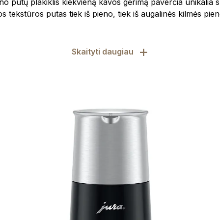
eno putų plakiklis kiekvieną kavos gėrimą paverčia unikalia sk
os tekstūros putas tiek iš pieno, tiek iš augalinės kilmės pie
+
Skaityti daugiau