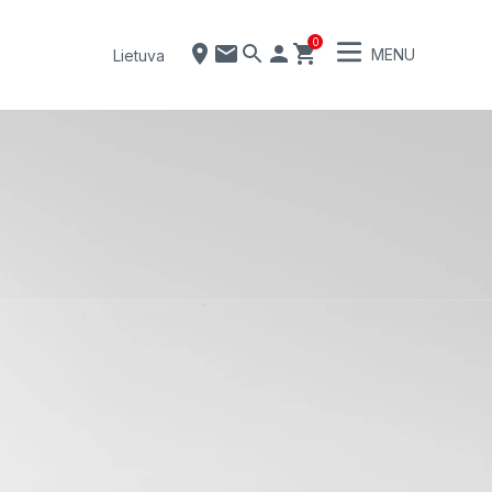
0
MENU
Lietuva