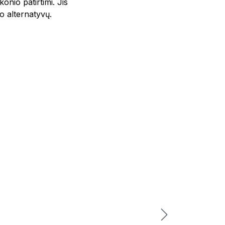
onio patirtimi. Jis
no alternatyvų.