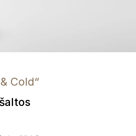
 & Cold“
šaltos