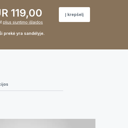
R 119,00
Į krepšelį
M
plius siuntimo išlaidos
Ši prekė yra sandėlyje.
cijos