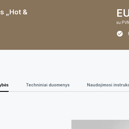
EU
s „Hot &
su PV
ybės
Techniniai duomenys
Naudojimosi instruk