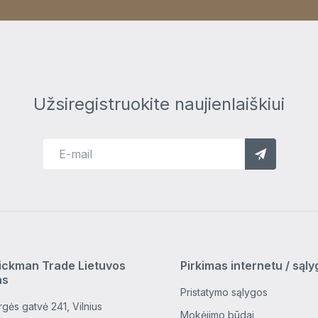
Užsiregistruokite naujienlaiškiui
ickman Trade Lietuvos
Pirkimas internetu / sąl
as
Pristatymo sąlygos
gės gatvė 241, Vilnius
Mokėjimo būdai