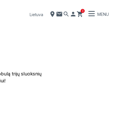
0
MENU
Lietuva
obulą trijų sluoksnių
ui!