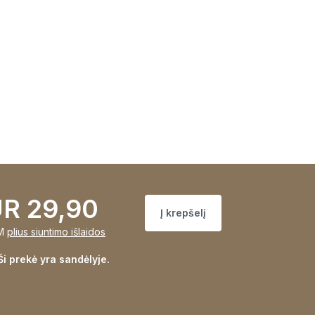
R 29,90
Į krepšelį
M
plius siuntimo išlaidos
Ši prekė yra sandėlyje.