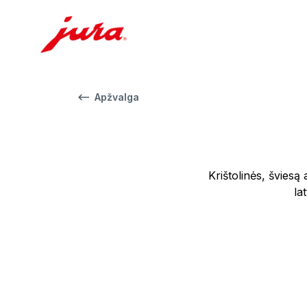
Apžvalga
Krištolinės, šviesą 
la