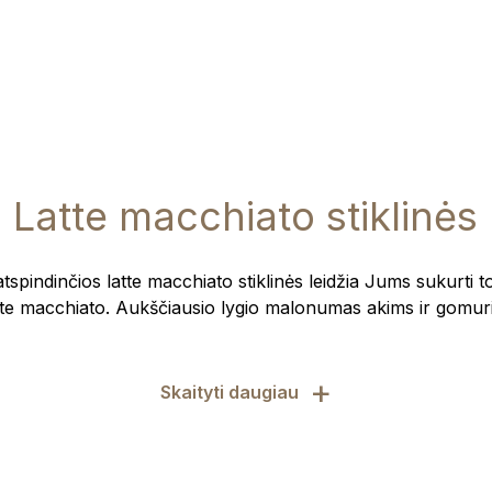
Latte macchiato stiklinės
atspindinčios latte macchiato stiklinės leidžia Jums sukurti t
tte macchiato. Aukščiausio lygio malonumas akims ir gomuri
+
Skaityti daugiau