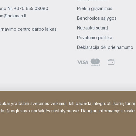
ono Nr.
+370 655 08080
Prekių grąžinimas
an@rickman.lt
Bendrosios sąlygos
Nutraukti sutartį
arnavimo centro darbo laikas
Privatumo politika
Deklaracija dėl prieinamumo
ai yra būtini svetainės veikimui, kiti padeda integruoti išorinį turinį
kada išjungti savo naršyklės nustatymuose. Daugiau informacijos rasite