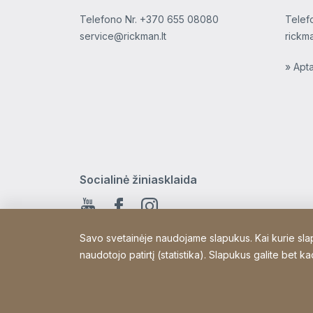
Telefono Nr.
+370 655 08080
Telef
service@rickman.lt
rickm
» Apt
Socialinė žiniasklaida
Youtube
Facebook
Instagram
Savo svetainėje naudojame slapukus. Kai kurie slapuk
naudotojo patirtį (statistika). Slapukus galite bet 
Copyright © 2026