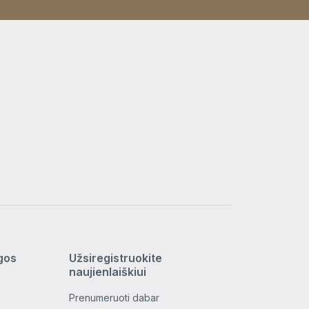
ygos
Užsiregistruokite
naujienlaiškiui
Prenumeruoti dabar