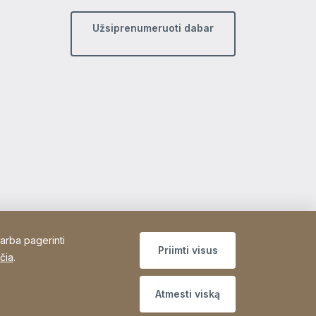
Užsiprenumeruoti dabar
 arba pagerinti
Priimti visus
čia
.
Atmesti viską
Site Web
[Website information]
Padėkos
Sitemap