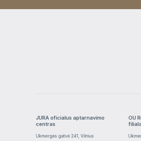
JURA oficialus aptarnavimo
OU R
centras
filial
Ukmergės gatvė 241, Vilnius
Ukmer