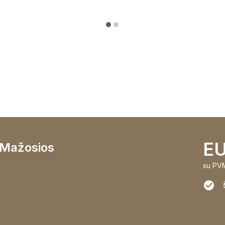
EU
- Mažosios
su PV