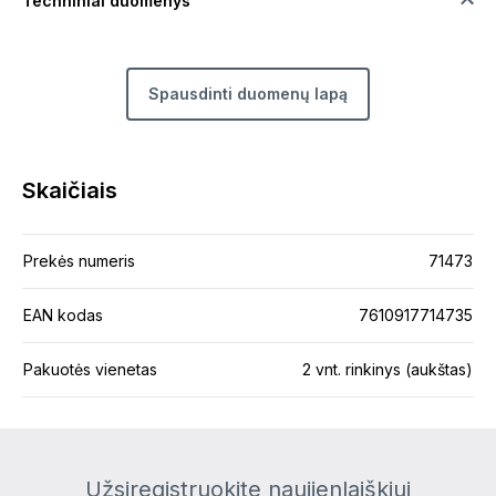
Techniniai duomenys
Spausdinti duomenų lapą
Skaičiais
Prekės numeris
71473
EAN kodas
7610917714735
Pakuotės vienetas
2 vnt. rinkinys (aukštas)
Užsiregistruokite naujienlaiškiui