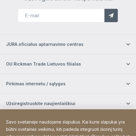
JURA oficialus aptarnavimo centras
OU Rickman Trade Lietuvos filialas
Pirkimas internetu / sąlygos
Užsiregistruokite naujienlaiškiui
Savo svetainėje naudojame slapukus. Kai kurie slapukai yra
Socialinė žiniasklaida
būtini svetainės veikimui, kiti padeda integruoti išorinį turinį