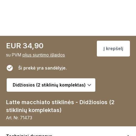
EUR 34,90
Į krepšelį
su PVM
plius siuntimo išlaidos
Ši prekė yra sandėlyje.
Pasirinkite variantą
Latte macchiato stiklinės - Didžiosios (2
stiklinių komplektas)
Art. Nr.
71473