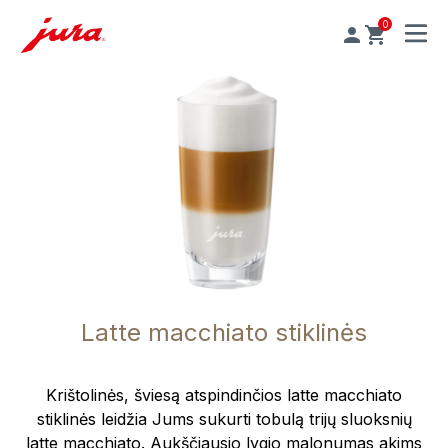
0
MENU
Latte macchiato stiklinės
Krištolinės, šviesą atspindinčios latte macchiato
stiklinės leidžia Jums sukurti tobulą trijų sluoksnių
latte macchiato. Aukščiausio lygio malonumas akims