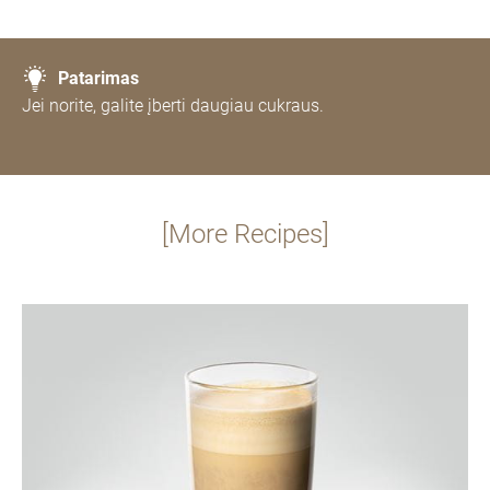
Patarimas
Jei norite, galite įberti daugiau cukraus.
[More Recipes]
daugiau
informacijos