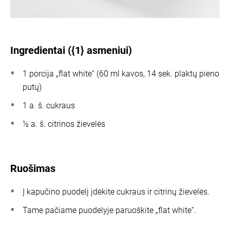
Ingredientai ({1} asmeniui)
1 porcija „flat white“ (60 ml kavos, 14 sek. plaktų pieno
putų)
1 a. š. cukraus
½ a. š. citrinos žievelės
Ruošimas
Į kapučino puodelį įdėkite cukraus ir citrinų žievelės.
Tame pačiame puodelyje paruoškite „flat white“.