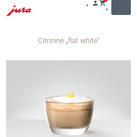
MENU
Pereiti
prie
Citrininė „flat white“
turinio
Pereiti
prie
paieškos