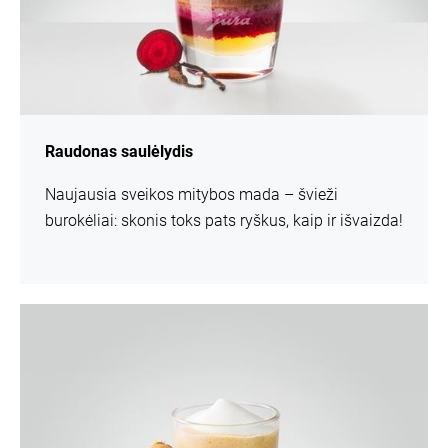
Raudonas saulėlydis
Naujausia sveikos mitybos mada – švieži
burokėliai: skonis toks pats ryškus, kaip ir išvaizda!
daugiau
informacijos