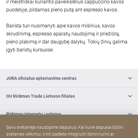
ir meistriškai kuriantis paveikslėlius cappuccino kavos
puodelyje, pildamas pieno putą ant espresso kavos.
Barista turi nusimanyti apie kavos mišinius, kavos
skrudinimą, espresso aparatų naudojimą ir priežiūrą,
pieno plakimą ir dar daugybę dalykų. Tokių žinių galima
įgyti baristų kursuose.
JURA oficialus aptarnavimo centras
OU Rickman Trade Lietuvos filialas
Pirkimas internetu / sąlygos
Savo svetainėje naudojame slapukus. Kai kurie slapukai būtini
Užsiregistruokite naujienlaiškiui
svetainės veikimui, o kiti padeda integruoti išorinį turinį ar