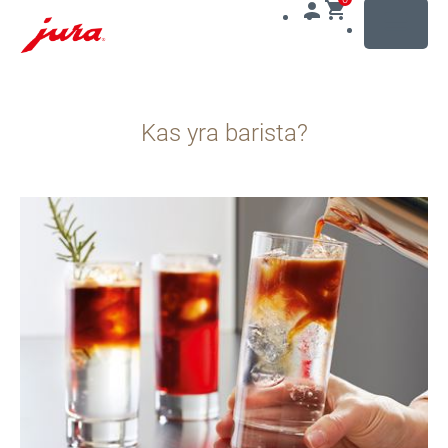
MENU
Pereiti
prie
Kas yra barista?
turinio
Pereiti
prie
paieškos