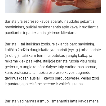
Barista yra espresso kavos aparatu naudotis gebantis
menininkas, puikiai nusimanantis apie kavą ir ruošiantis,
puošiantis ir patiekiantis gėrimus klientams.
Barista – tai itališkas žodis, reiškiantis baro savininką.
Itališko žodžio daugiskaita yra baristi (vyr. g.) arba bariste
(mot. g.). Itališkam terminui patekus į anglų kalbą, jo
reikšmė kiek pasikeitė. Italijoje barista ruošia visų rūšių
gėrimus, o anglakalbėse šalyse taip vadinamas asmuo,
kuris profesionaliai ruošia espresso kavos pagrindo
gėrimus (dažniausiai – kavos parduotuvėse). Vėliau žodį
ir pastarąją jo reikšmę perėmė ir vokiečių kalba.
Barista vadinamas asmuo, išmanantis latte kavos meną